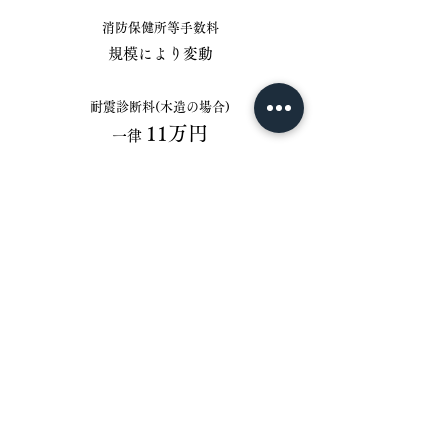
消防保健所等手数料
​規模により変動
耐震診断料(木造の場合)
11万円
一律
古民家再利用
​工事費2000万円の場合の例
設計料・・・・・・・240万円
監理料・・・・・・・60万円
消防保健所等手数料
・・25万円
耐震診断料・・・・・15万円