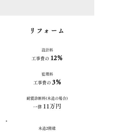
リフォーム
設計料
12％
工事費の
監理料
3％
工事費の
耐震診断料(木造の場合)
11万円
一律
木造2階建